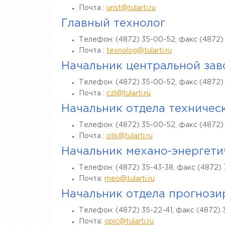
Почта :
urist@tularti.ru
Главный технолог
Телефон: (4872) 35-00-52, факс (4872)
Почта :
texnolog@tularti.ru
Начальник центральной зав
Телефон: (4872) 35-00-52, факс (4872)
Почта :
czl@tularti.ru
Начальник отдела техничес
Телефон: (4872) 35-00-52, факс (4872)
Почта :
otk@tularti.ru
Начальник механо-энергети
Телефон: (4872) 35-43-38, факс (4872) 
Почта:
meo@tularti.ru
Начальник отдела прогнози
Телефон: (4872) 35-22-41, факс (4872) 
Почта:
opic@tularti.ru